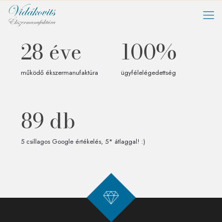
28
éve
100
%
működő ékszermanufaktúra
ügyfélelégedettség
89
db
5 csillagos Google értékelés, 5* átlaggal! :)