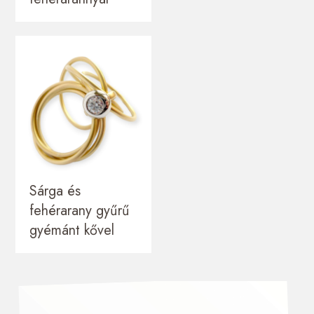
Sárga és
fehérarany gyűrű
gyémánt kővel