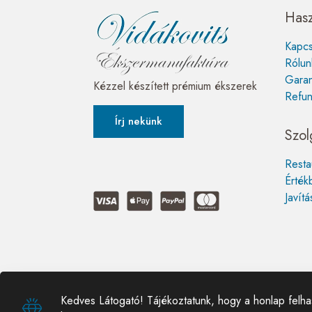
Hasz
Kapcs
Rólun
Garan
Kézzel készített prémium ékszerek
Refun
Írj nekünk
Szol
Resta
Érték
Javítá
Kedves Látogató! Tájékoztatunk, hogy a honlap felh