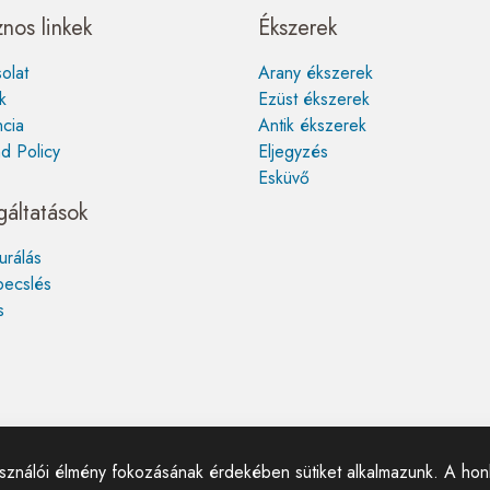
nos linkek
Ékszerek
olat
Arany ékszerek
k
Ezüst ékszerek
cia
Antik ékszerek
d Policy
Eljegyzés
Esküvő
gáltatások
urálás
becslés
s
asználói élmény fokozásának érdekében sütiket alkalmazunk. A hon