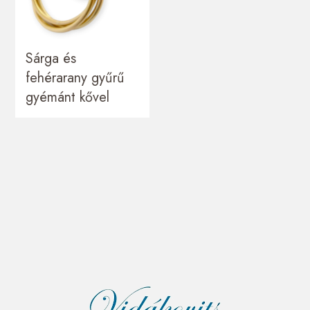
Sárga és
fehérarany gyűrű
gyémánt kővel